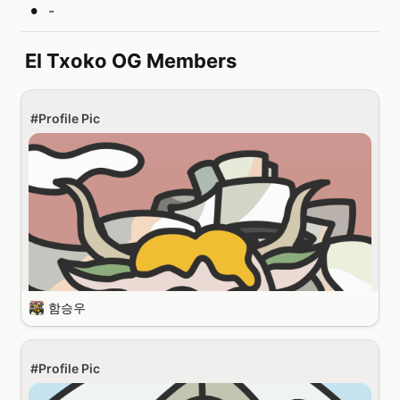
•
-
El Txoko OG Members
#Profile Pic
함승우
#Profile Pic